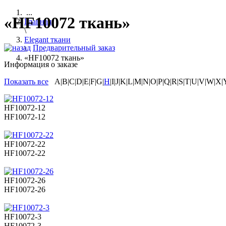
...
«HF10072 ткань»
Главная
\
Elegant ткани
Предварительный заказ
\
«HF10072 ткань»
Информация о заказе
Показать все
A|B|C|D|E|F|G|
H
|I|J|K|L|M|N|O|P|Q|R|S|T|U|V|W|X|
HF10072-12
HF10072-12
HF10072-22
HF10072-22
HF10072-26
HF10072-26
HF10072-3
HF10072-3