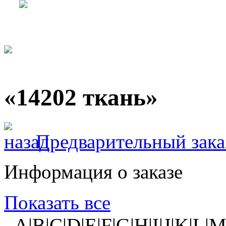
«14202 ткань»
Предварительный зака
Информация о заказе
Показать все
A|B|C|D|E|F|G|H|I|J|K|L|M