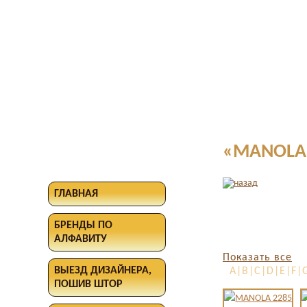
«MANOLA 
ГЛАВНАЯ
БРЕНДЫ ПО
АЛФАВИТУ
Показать все
ВЫЕЗД ДИЗАЙНЕРА,
A|B|C|D|E|F|G
ПОШИВ ШТОР