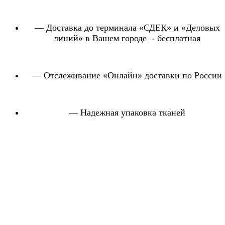
Каприз
295
100% Pes. / 200гр/м2
— Доставка до терминала «СДЕК» и «Деловых
Кракле
295
100% Pes. / 200гр/м2
линий» в Вашем городе - бесплатная
Майя
300
100% Pes. / 260гр/м2
— Отслеживание «Онлайн» доставки по России
Маркиза
295
100% Pes. / 200гр/м2
Мегаполис
300
100% Pes. / 200гр/м2
— Надежная упаковка тканей
Медея
295
100% Pes. / 200гр/м2
Нельсон
300
100% Pes. / 200гр/м2
Нова
300
100% Pes. / 200гр/м2
Престиж
300
100% Pes. / 200гр/м2
Тропик
300
100% Pes. / 200гр/м2
Флора
300
100% Pes. / 200гр/м2