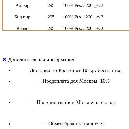
Аллюр
295
100% Pes. / 200гр/м2
Бидасар
295
100% Pes. / 200гр/м2
Верде
295
100% Pes. / 200гр/м2
Висмар
300
100% Pes. / 200гр/м2
Вояж
300
100% Pes. / 300гр/м2
Маркиза
295
100% Pes. / 200гр/м2
✖
Дополнительная информация
Халиф
295
100% Pes. / 200гр/м2
— Доставка по России от 10 т.р.-бесплатная
— Предоплата для Москвы 10%
Блисс
295
100% Pes. / 200гр/м2
Карара
295
100% Pes. / 200гр/м2
— Наличие ткани в Москве на складе
Сканди
280
100% Pes. / 250гр/м2
Бриз
295
100% Pes. / 200гр/м2
— Обмен брака за наш счет
Каньон
300
100% Pes. / 200гр/м2