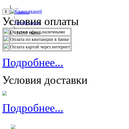
...
X
Главная
Условия оплаты
\
Ternello ткань
\
Оплата в офисе наличными
«14199 ткань»
Оплата по квитанции в банке
Оплата картой через интернет
Подробнее...
Условия доставки
Подробнее...