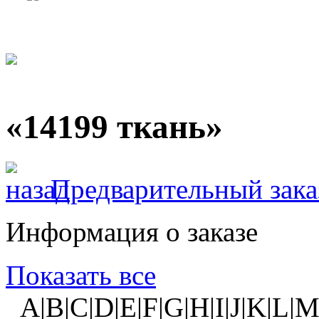
«14199 ткань»
Предварительный зака
Информация о заказе
Показать все
A|B|C|D|E|F|G|H|I|J|K|L|M