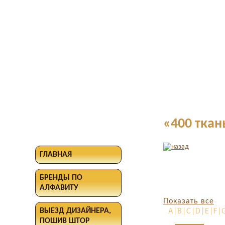
«400 ткан
ГЛАВНАЯ
БРЕНДЫ ПО
АЛФАВИТУ
Показать все
ВЫЕЗД ДИЗАЙНЕРА,
A|B|C|D|E|F|G
ПОШИВ ШТОР