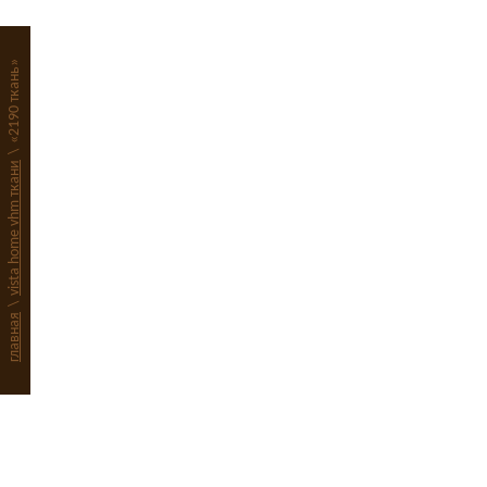
«2190 ткань»
\
vista home vhm ткани
\
главная