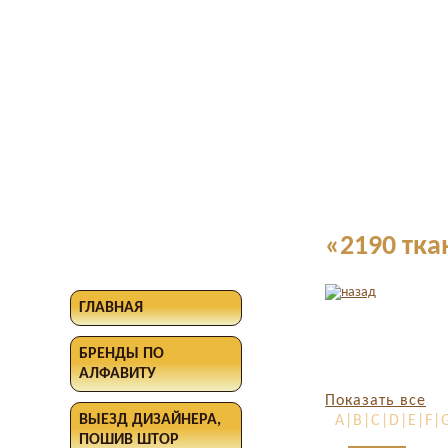
«2190 тка
ГЛАВНАЯ
БРЕНДЫ ПО
АЛФАВИТУ
Показать все
ВЫЕЗД ДИЗАЙНЕРА,
A|B|C|D|E|F|G
ПОШИВ ШТОР