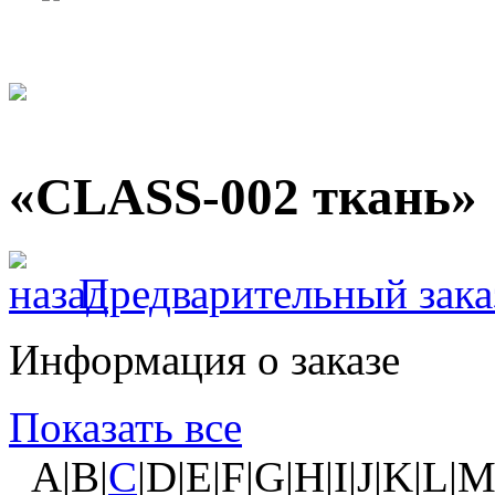
«CLASS-002 ткань»
Предварительный зака
Информация о заказе
Показать все
A|B|
C
|D|E|F|G|H|I|J|K|L|