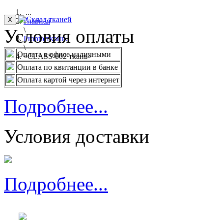
...
X
Главная
Условия оплаты
\
Pronto ткани.
\
Оплата в офисе наличными
«CLASS-002 ткань»
Оплата по квитанции в банке
Оплата картой через интернет
Подробнее...
Условия доставки
Подробнее...