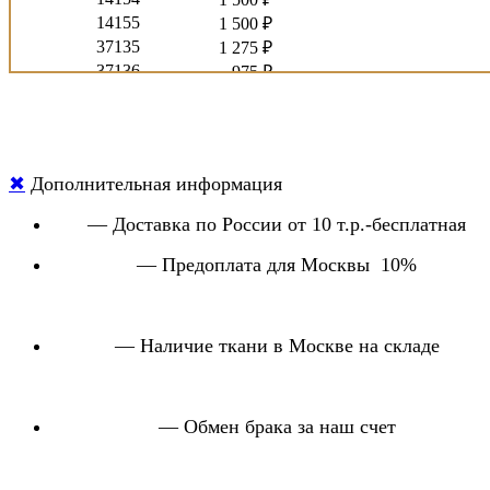
14155
1 500 ₽
37135
1 275 ₽
37136
975 ₽
38487
975 ₽
54553
1 950 ₽
54945
1 950 ₽
64150
1 950 ₽
✖
Дополнительная информация
64152
1 950 ₽
65893
900 ₽
— Доставка по России от 10 т.р.-бесплатная
1988
2 415 ₽
1991
— Предоплата для Москвы 10%
1 500 ₽
1920
1 305 ₽
1910
1 320 ₽
17/545
3 150 ₽
— Наличие ткани в Москве на складе
17592
1 650 ₽
5090/5091/5092
900 ₽
ANTIVANDAL
1 740 ₽
— Обмен брака за наш счет
B 37814
2 400 ₽
BLACKOUT
1 575 ₽
CAPRI DG5937/DG9332
2 025 ₽