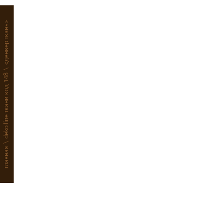
«денвер ткань»
\
deko line ткани код 148
\
главная