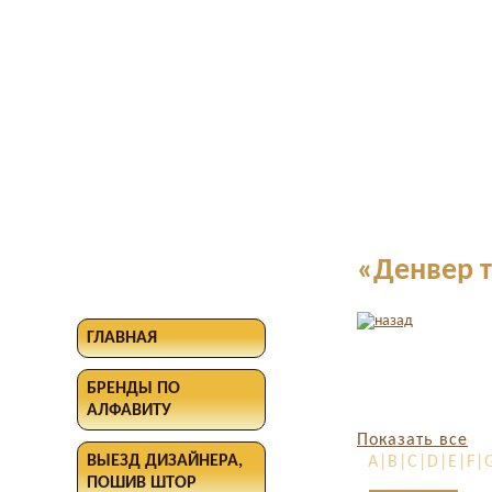
«Денвер 
ГЛАВНАЯ
БРЕНДЫ ПО
АЛФАВИТУ
Показать все
ВЫЕЗД ДИЗАЙНЕРА,
A|B|C|D|E|F|G
ПОШИВ ШТОР