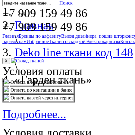
Поиск
...
+7 909 159 49 86
Главная
+7 909 159 49 86
\
Главная
Бренды по алфавиту
Выезд дизайнера, пошив штор
конс
параметрам
Избранное
Ткани со скидкой
Электрокарнизы
Конта
Deko line ткани код 148
X
\
Условия оплаты
«Гарден ткань»
Оплата в офисе наличными
Оплата по квитанции в банке
Оплата картой через интернет
Подробнее...
Условия доставки