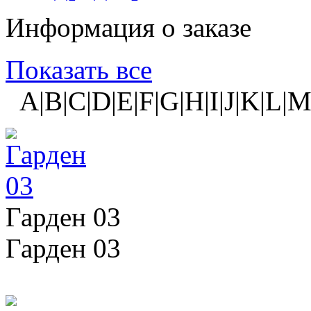
Информация о заказе
Показать все
A|B|C|D|E|F|G|H|I|J|K|L|M
Гарден 03
Гарден 03