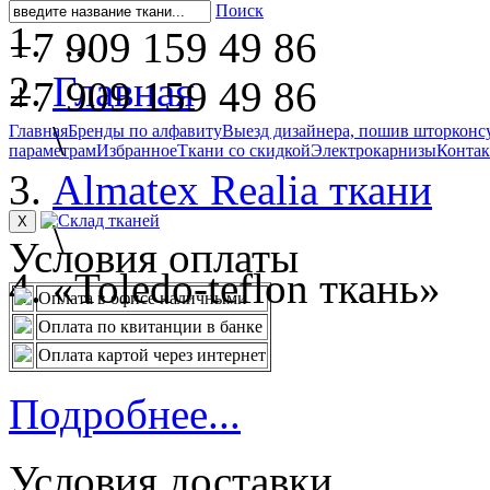
Поиск
...
+7 909 159 49 86
Главная
+7 909 159 49 86
\
Главная
Бренды по алфавиту
Выезд дизайнера, пошив штор
конс
параметрам
Избранное
Ткани со скидкой
Электрокарнизы
Конта
Almatex Realia ткани
X
\
Условия оплаты
«Toledo-teflon ткань»
Оплата в офисе наличными
Оплата по квитанции в банке
Оплата картой через интернет
Подробнее...
Условия доставки