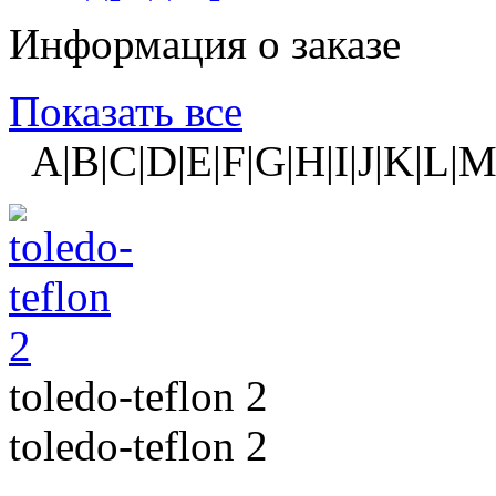
Информация о заказе
Показать все
A|B|C|D|E|F|G|H|I|J|K|L|M
toledo-teflon 2
toledo-teflon 2