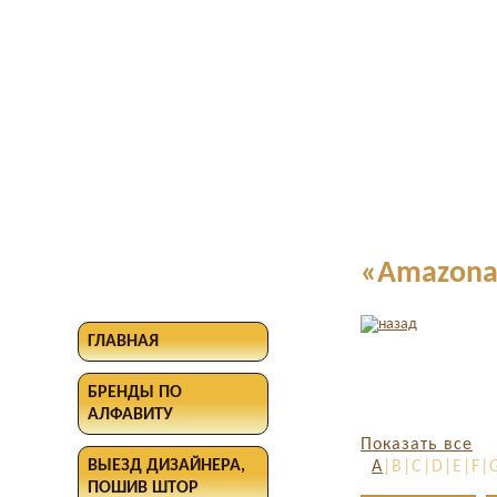
«Amazonaz
ГЛАВНАЯ
БРЕНДЫ ПО
АЛФАВИТУ
Показать все
ВЫЕЗД ДИЗАЙНЕРА,
A
|B|C|D|E|F|
ПОШИВ ШТОР