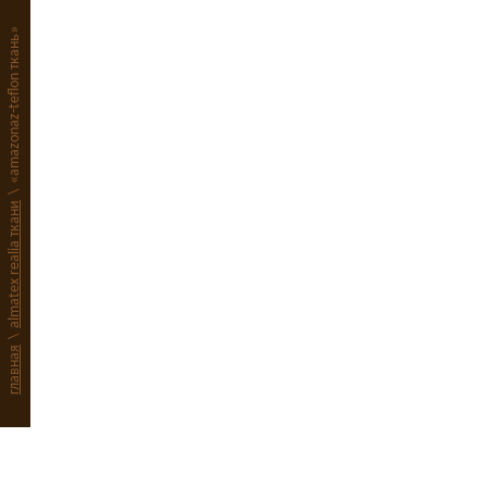
«amazonaz-teflon ткань»
\
almatex realia ткани
\
главная