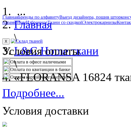
...
Главная
Бренды по алфавиту
Выезд дизайнера, пошив штор
конс
Главная
параметрам
Избранное
Ткани со скидкой
Электрокарнизы
Конта
\
X
L&C Home ткани
Условия оплаты
\
Оплата в офисе наличными
Оплата по квитанции в банке
«FLORANSA 16824 тка
Оплата картой через интернет
Подробнее...
Условия доставки