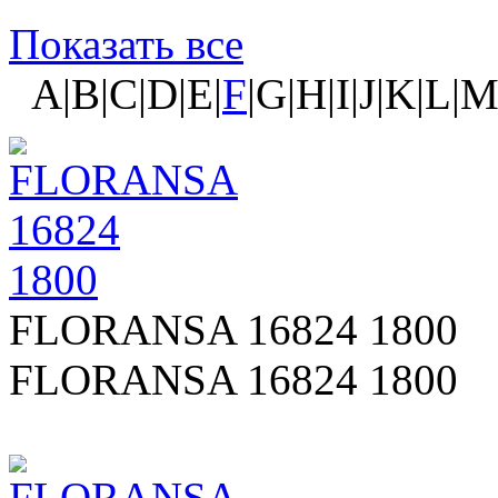
Показать все
A|B|C|D|E|
F
|G|H|I|J|K|L|
FLORANSA 16824 1800
FLORANSA 16824 1800