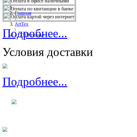
Оплата в офисе наличными
...
Оплата по квитанции в банке
Главная
Оплата картой через интернет
\
ArtTex
Подробнее...
\
«17310 ткань»
Условия доставки
Подробнее...