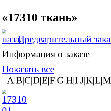
«17310 ткань»
Предварительный зака
Информация о заказе
Показать все
A|B|C|D|E|F|G|H|I|J|K|L|M