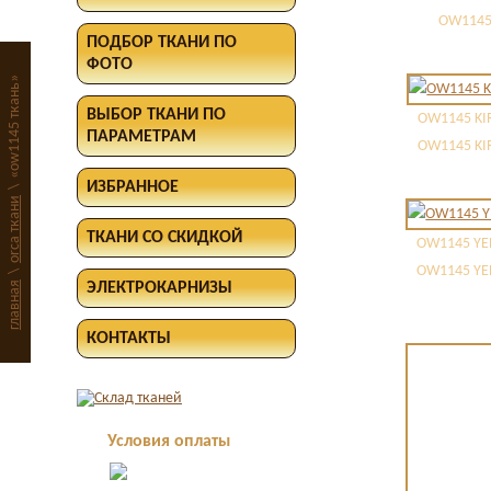
OW1145
ПОДБОР ТКАНИ ПО
ФОТО
«ow1145 ткань»
ВЫБОР ТКАНИ ПО
OW1145 KI
ПАРАМЕТРАМ
OW1145 KI
ИЗБРАННОЕ
\
orca ткани
ТКАНИ СО СКИДКОЙ
OW1145 YE
OW1145 YE
\
главная
ЭЛЕКТРОКАРНИЗЫ
КОНТАКТЫ
Условия оплаты
Оплата в офисе
наличными