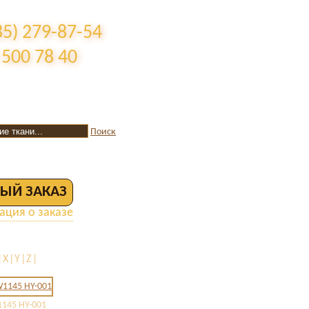
85) 279-87-54
 500 78 40
Поиск
ЫЙ ЗАКАЗ
ция о заказе
|X|Y|Z|
145 HY-001