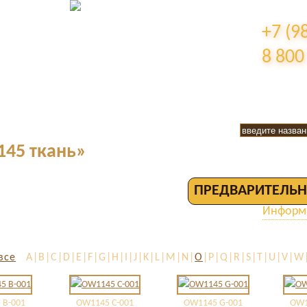
+7 (9
8 800
45 ткань»
ПРЕДВАРИТЕЛЬН
Информа
все
A|B|C|D|E|F|G|H|I|J|K|L|M|N|
O
|P|Q|R|S|T|U|V|W
 B-001
OW1145 C-001
OW1145 G-001
OW1