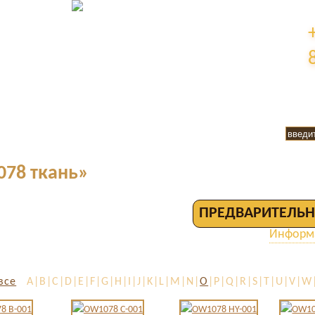
78 ткань»
ПРЕДВАРИТЕЛЬН
Информа
все
A|B|C|D|E|F|G|H|I|J|K|L|M|N|
O
|P|Q|R|S|T|U|V|W