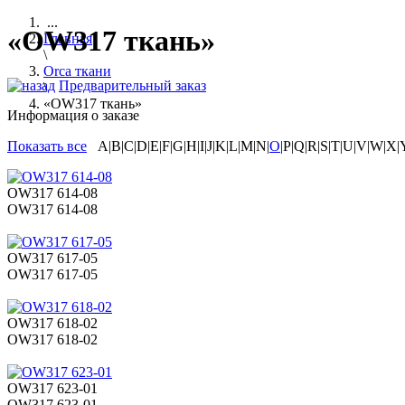
...
«OW317 ткань»
Главная
\
Orca ткани
Предварительный заказ
\
«OW317 ткань»
Информация о заказе
Показать все
A|B|C|D|E|F|G|H|I|J|K|L|M|N|
O
|P|Q|R|S|T|U|V|W|X|
OW317 614-08
OW317 614-08
OW317 617-05
OW317 617-05
OW317 618-02
OW317 618-02
OW317 623-01
OW317 623-01