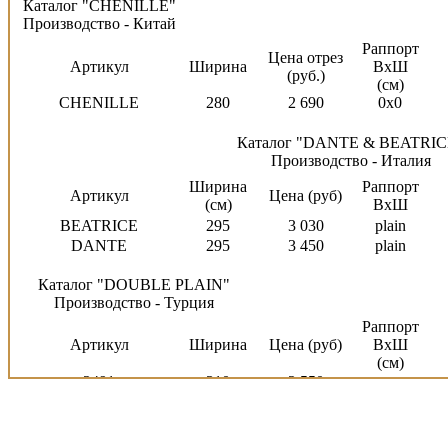
Каталог "CHENILLE"
Производство - Китай
Раппорт
Цена отрез
Артикул
Ширина
ВхШ
(руб.)
(см)
CHENILLE
280
2 690
0x0
Каталог "DANTE & BEATRIC
Производство - Италия
Ширина
Раппорт
Артикул
Цена (руб)
(см)
ВхШ
BEATRICE
295
3 030
plain
DANTE
295
3 450
plain
Каталог "DOUBLE PLAIN"
Производство - Турция
Раппорт
Артикул
Ширина
Цена (руб)
ВхШ
(см)
2491
310
2 550
Каталог "ECLIPSE"
Производство — Испания