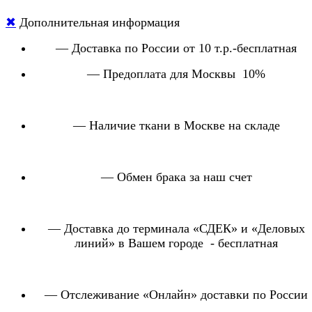
Раппорт
✖
Дополнительная информация
Артикул
Ширина
Цена (руб)
ВхШ
(см)
— Доставка по России от 10 т.р.-бесплатная
ECLIPSE
300
2 420
— Предоплата для Москвы 10%
Каталог "EL
CLASSICO"
Производство - Турция
Цена рулон(от
Раппорт
Артикул
Ширина
— Наличие ткани в Москве на складе
25 м) (руб.)
(ВхШ)
CLASSICO 27033
300
4 260
10x18
CLASSICO 27034
300
4 260
57,5x113
CLASSICO 27042
300
4 260
0x0
— Обмен брака за наш счет
CLASSICO 27163
300
4 260
57,5x52
CLASSICO 27165
300
4 260
15x18,5
выс
ED 17370
310
1 890
0x0
— Доставка до терминала «СДЕК» и «Деловых
линий» в Вашем городе - бесплатная
Каталог "ELLADA"
Производство - Турция
Раппорт
Цена отрез
Артикул
Ширина
ВхШ
— Отслеживание «Онлайн» доставки по России
(руб.)
(см)