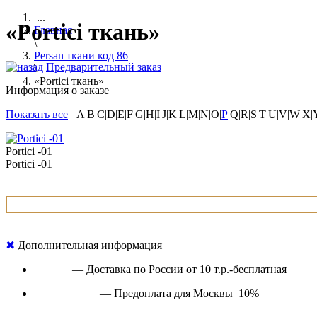
...
«Portici ткань»
Главная
\
Persan ткани код 86
Предварительный заказ
\
«Portici ткань»
Информация о заказе
Показать все
A|B|C|D|E|F|G|H|I|J|K|L|M|N|O|
P
|Q|R|S|T|U|V|W|X|
Portici -01
Portici -01
✖
Дополнительная информация
— Доставка по России от 10 т.р.-бесплатная
— Предоплата для Москвы 10%