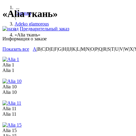
...
«Alia ткань»
Главная
\
Adeko glamorous
Предварительный заказ
\
«Alia ткань»
Информация о заказе
Показать все
A
|B|C|D|E|F|G|H|I|J|K|L|M|N|O|P|Q|R|S|T|U|V|W|X|
Alia 1
Alia 1
Alia 10
Alia 10
Alia 11
Alia 11
Alia 15
Alia 15