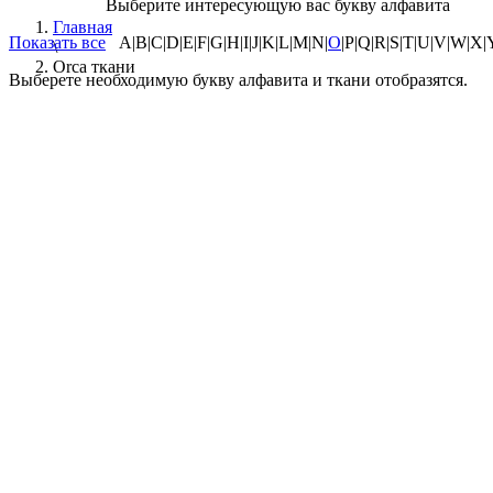
Выберите интересующую вас букву алфавита
Главная
Показать все
A|B|C|D|E|F|G|H|I|J|K|L|M|N|
O
|P|Q|R|S|T|U|V|W|X|Y
\
Orca ткани
Выберете необходимую букву алфавита и ткани отобразятся.