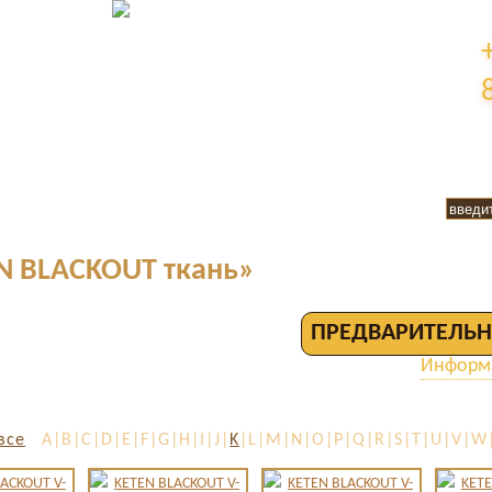
N BLACKOUT ткань»
ПРЕДВАРИТЕЛЬН
Информа
все
A|B|C|D|E|F|G|H|I|J|
K
|L|M|N|O|P|Q|R|S|T|U|V|W