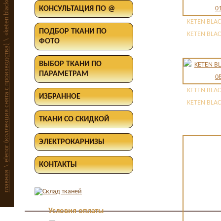
«keten blackout ткань»
КОНСУЛЬТАЦИЯ ПО @
KETEN BLAC
ПОДБОР ТКАНИ ПО
KETEN BLAC
ФОТО
\
elenor (коллекция снята с производства)
ВЫБОР ТКАНИ ПО
ПАРАМЕТРАМ
KETEN BLAC
ИЗБРАННОЕ
KETEN BLAC
ТКАНИ СО СКИДКОЙ
ЭЛЕКТРОКАРНИЗЫ
КОНТАКТЫ
\
главная
Условия оплаты