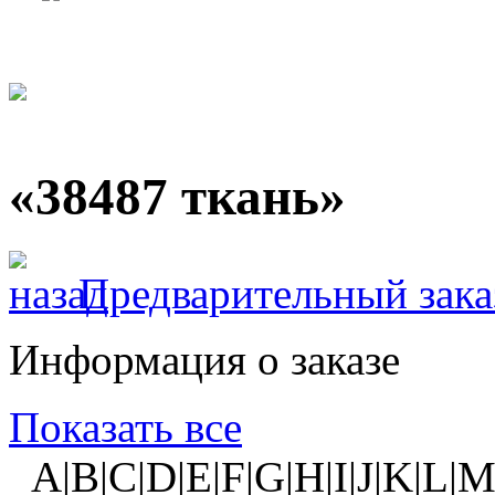
«38487 ткань»
Предварительный зака
Информация о заказе
Показать все
A|B|C|D|E|F|G|H|I|J|K|L|M