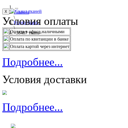
...
X
Главная
Условия оплаты
\
Pronto ткани.
\
Оплата в офисе наличными
«38487 ткань»
Оплата по квитанции в банке
Оплата картой через интернет
Подробнее...
Условия доставки
Подробнее...