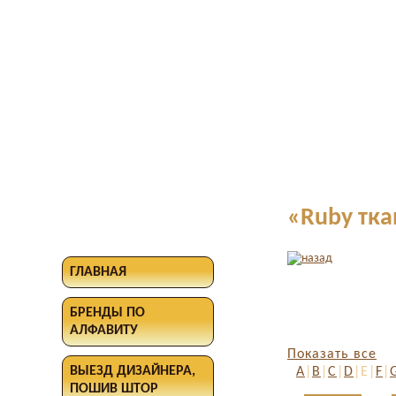
«Ruby тка
ГЛАВНАЯ
БРЕНДЫ ПО
АЛФАВИТУ
Показать все
ВЫЕЗД ДИЗАЙНЕРА,
A
|
B
|
C
|
D
|E|
F
|
ПОШИВ ШТОР