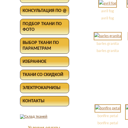
КОНСУЛЬТАЦИЯ ПО @
avril fog
avril fog
ПОДБОР ТКАНИ ПО
ФОТО
ВЫБОР ТКАНИ ПО
barles granita
ПАРАМЕТРАМ
barles granita
ИЗБРАННОЕ
ТКАНИ СО СКИДКОЙ
ЭЛЕКТРОКАРНИЗЫ
КОНТАКТЫ
bonfire petal
bonfire petal