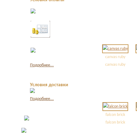
Условия оплаты
Оплата в
офисе
наличными
Оплата по
квитанции
в банке
Оплата
картой
через
canvas ruby
интернет
canvas ruby
Подробнее...
Условия доставки
Подробнее...
falcon brick
falcon brick