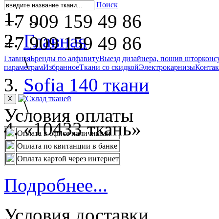
Поиск
...
+7 909 159 49 86
Главная
+7 909 159 49 86
\
Главная
Бренды по алфавиту
Выезд дизайнера, пошив штор
конс
параметрам
Избранное
Ткани со скидкой
Электрокарнизы
Конта
Sofia 140 ткани
X
\
Условия оплаты
«10433 ткань»
Оплата в офисе наличными
Оплата по квитанции в банке
Оплата картой через интернет
Подробнее...
Условия доставки