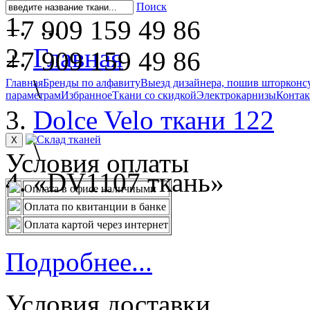
Поиск
...
+7 909 159 49 86
Главная
+7 909 159 49 86
\
Главная
Бренды по алфавиту
Выезд дизайнера, пошив штор
конс
параметрам
Избранное
Ткани со скидкой
Электрокарнизы
Конта
Dolce Velo ткани 122
X
\
Условия оплаты
«DV1107 ткань»
Оплата в офисе наличными
Оплата по квитанции в банке
Оплата картой через интернет
Подробнее...
Условия доставки