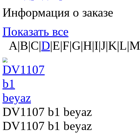
Информация о заказе
Показать все
A|B|C|
D
|E|F|G|H|I|J|K|L|
DV1107 b1 beyaz
DV1107 b1 beyaz