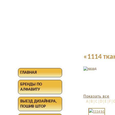
«1114 тка
ГЛАВНАЯ
БРЕНДЫ ПО
АЛФАВИТУ
Показать все
ВЫЕЗД ДИЗАЙНЕРА,
A|B|C|D|E|F|G
ПОШИВ ШТОР