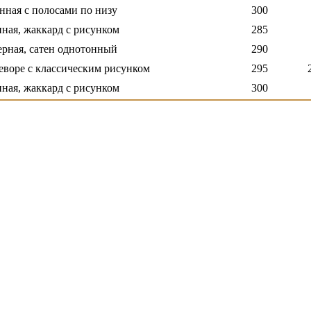
нная с полосами по низу
300
нная, жаккард с рисунком
285
ерная, сатен однотонный
290
деворе с классическим рисунком
295
нная, жаккард с рисунком
300
с печатным рисунком "розочки"
290
с печатным рисунком "розочки"
285
нотонная, "рогожка" с выработкой
295
ная, однотонная, "рогожка"
295
, деворе с рисунком - ромбы
300
деворе с абстрактным рисунком
300
ная, двухсторонний "софт" с выработкой
285
деворе с классическим рисунком
300
рдинная, креп-органза
300
днотонная, двухсторонний "софт"
285
, с выработкой в виде полосы
295