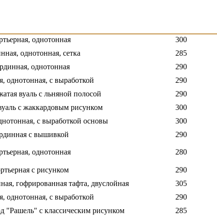
ортьерная с рисунком
295
гардинная, жаккард
300
ртьерная, однотонная
300
нная, однотонная, сетка
285
ардинная, однотонная
290
я, однотонная, с выработкой
290
жатая вуаль с льняной полосой
290
 вуаль с жаккардовым рисунком
300
однотонная, с выработкой основы
300
ардинная с вышивкой
290
ртьерная, однотонная
280
ортьерная с рисунком
290
нная, гофрированная тафта, двуслойная
305
я, однотонная, с выработкой
290
рд "Рашель" с классическим рисунком
285