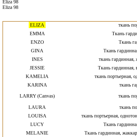
Eliza 98
Eliza 98
DONNA
ткань п
EDDY
Ткань 
ELIZA
ткань по
EMMA
Ткань гарди
ENZO
Ткань г
GINA
Ткань гардинна
INES
ткань гардинная, 
JESSIE
Ткань гардинная,
KAMELIA
ткань портьерная, 
KARINA
ткань г
LARRY (Canvas)
ткань по
LAURA
ткань п
LOUISA
ткань портьерная, одното
LUCY
Ткань гардинна
MELANIE
Ткань гардинная, жакка