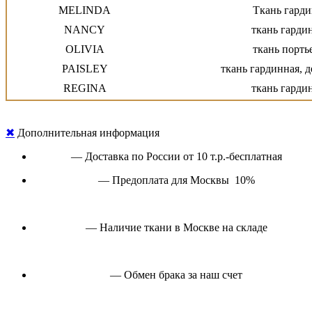
MELINDA
Ткань гарди
NANCY
ткань гарди
OLIVIA
ткань порть
PAISLEY
ткань гардинная, 
REGINA
ткань гарди
ROSE
Ткань портьерная 
ROSETTE
Ткань гардинная 
✖
Дополнительная информация
ROXANA
ткань портьерная, од
— Доставка по России от 10 т.р.-бесплатная
ROXY
ткань портьер
— Предоплата для Москвы 10%
SABRINA
ткань гардинная
SCARLETT
ткань гардинная, 
SELENA
ткань портьерная, однотон
— Наличие ткани в Москве на складе
SILVIA
ткань гардинная, 
SINDIA
ткань га
— Обмен брака за наш счет
SOFIA
ткань портьерная, о
TERRI
Ткань гардинная