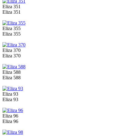
AMORE
ткань гардинная, полуор
Eliza 351
ANETTA
ткань портьерн
Eliza 351
ARIEL (Rain Dimout)
ткань портьерная, од
Eliza 355
BEATRICE
ткань п
Eliza 355
BROOKE
Ткань 
BLACKOUT
ткань портьер
Eliza 370
BLANCA
ткань гард
Eliza 370
CAROL
ткань п
CAROLINA
ткань гарди
Eliza 588
Eliza 588
CANDY LINEN BLACKOUT
ткань портьерная, однотонная, 
CAYLEY (FULL BLACKOUT)
ткань портьерная, однотонна
Eliza 93
Eliza 93
CREPE
ткань гард
CRUZ
ткань горди
Eliza 96
DIANA
Ткань гардинна
Eliza 96
DIEGO
Ткань 
DOLORES
ткань гардинна