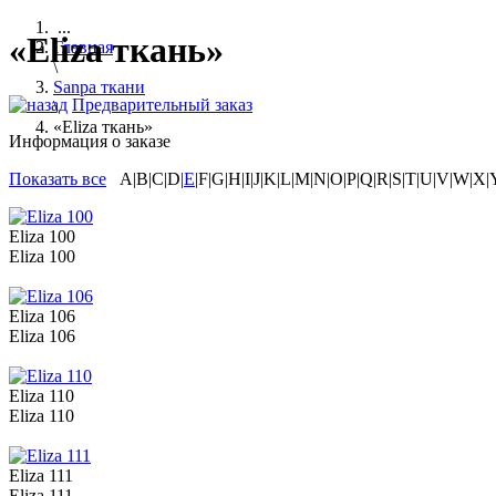
...
«Eliza ткань»
Главная
\
Sanpa ткани
Предварительный заказ
\
«Eliza ткань»
Информация о заказе
Показать все
A|B|C|D|
E
|F|G|H|I|J|K|L|M|N|O|P|Q|R|S|T|U|V|W|X|
Eliza 100
Eliza 100
Eliza 106
Eliza 106
Eliza 110
Eliza 110
Eliza 111
Eliza 111