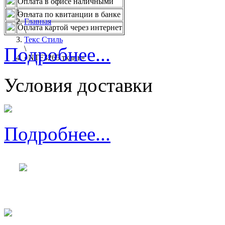
Оплата в офисе наличными
...
Оплата по квитанции в банке
Главная
Оплата картой через интернет
\
Текс Стиль
Подробнее...
\
«NTF3265 ткань»
Условия доставки
Подробнее...