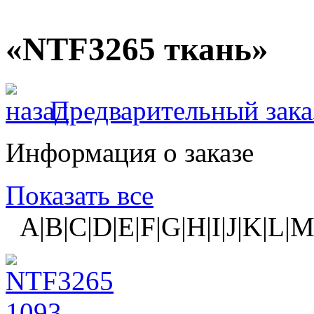
«NTF3265 ткань»
Предварительный зака
Информация о заказе
Показать все
A|B|C|D|E|F|G|H|I|J|K|L|M