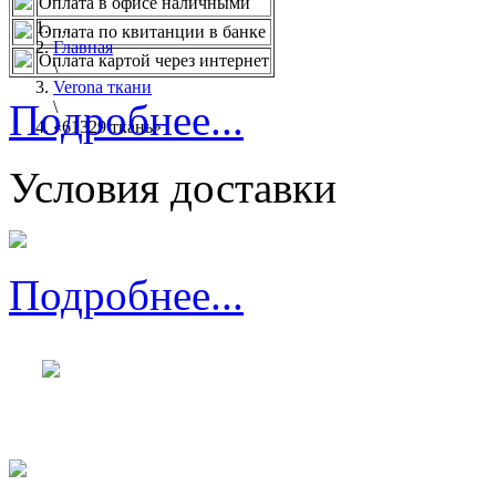
Оплата в офисе наличными
...
Оплата по квитанции в банке
Главная
Оплата картой через интернет
\
Verona ткани
Подробнее...
\
«61329 ткань»
Условия доставки
Подробнее...