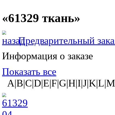
«61329 ткань»
Предварительный зака
Информация о заказе
Показать все
A|B|C|D|E|F|G|H|I|J|K|L|M