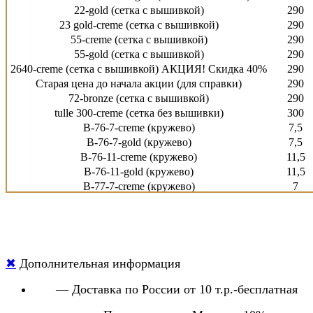
22-gold (сетка с вышивкой)
290
23 gold-creme (сетка с вышивкой)
290
55-creme (сетка с вышивкой)
290
55-gold (сетка с вышивкой)
290
2640-creme (сетка с вышивкой)
АКЦИЯ! Скидка 40%
290
Старая цена до начала акции (для справки)
290
72-bronze (сетка с вышивкой)
290
tulle 300-creme (сетка без вышивки)
300
B-76-7-creme (кружево)
7,5
B-76-7-gold (кружево)
7,5
B-76-11-creme (кружево)
11,5
B-76-11-gold (кружево)
11,5
B-77-7-creme (кружево)
7
B-77-11-creme (кружево)
11,5
B-78-15-gold (кружево)
АКЦИЯ! Скидка 10%
15,5
B-78-24-creme (кружево)
24
B-78-24-gold (кружево)
24
✖
Дополнительная информация
— Доставка по России от 10 т.р.-бесплатная