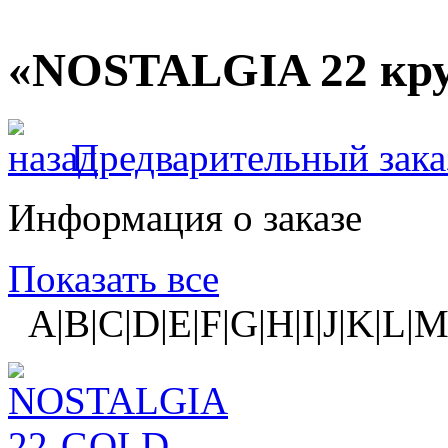
«NOSTALGIA 22 кр
Предварительный зака
Информация о заказе
Показать все
A|B|C|D|E|F|G|H|I|J|K|L|M