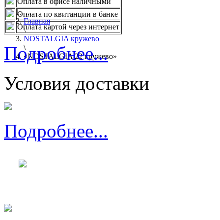
Оплата в офисе наличными
...
Оплата по квитанции в банке
Главная
Оплата картой через интернет
\
NOSTALGIA кружево
Подробнее...
\
«NOSTALGIA 22 кружево»
Условия доставки
Подробнее...