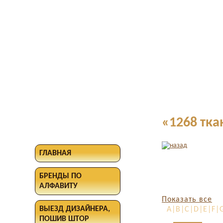
«1268 тка
ГЛАВНАЯ
БРЕНДЫ ПО
АЛФАВИТУ
Показать все
ВЫЕЗД ДИЗАЙНЕРА,
A|B|C|D|E|F|G
ПОШИВ ШТОР