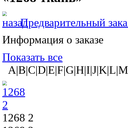
Предварительный зака
Информация о заказе
Показать все
A|B|C|D|E|F|G|H|I|J|K|L|M
1268 2