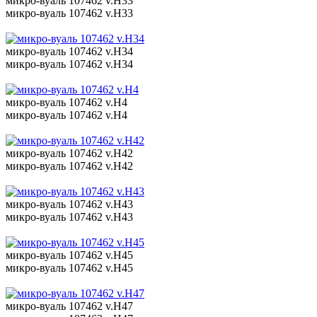
микро-вуаль 107462 v.H33
микро-вуаль 107462 v.H33
микро-вуаль 107462 v.H34
микро-вуаль 107462 v.H34
микро-вуаль 107462 v.H4
микро-вуаль 107462 v.H4
микро-вуаль 107462 v.H42
микро-вуаль 107462 v.H42
микро-вуаль 107462 v.H43
микро-вуаль 107462 v.H43
микро-вуаль 107462 v.H45
микро-вуаль 107462 v.H45
микро-вуаль 107462 v.H47