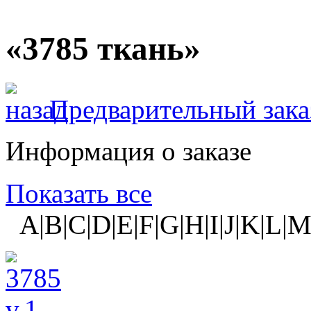
«3785 ткань»
Предварительный зака
Информация о заказе
Показать все
A|B|C|D|E|F|G|H|I|J|K|L|M