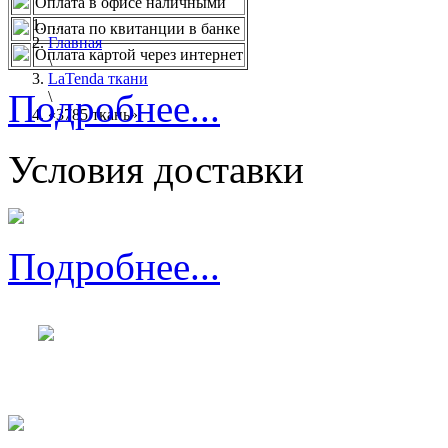
Оплата в офисе наличными
...
Оплата по квитанции в банке
Главная
Оплата картой через интернет
\
LaTenda ткани
Подробнее...
\
«3785 ткань»
Условия доставки
Подробнее...