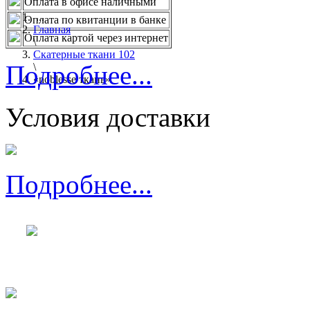
Оплата в офисе наличными
...
Оплата по квитанции в банке
Главная
Оплата картой через интернет
\
Скатерные ткани 102
Подробнее...
\
«noblesse ткань»
Условия доставки
Подробнее...