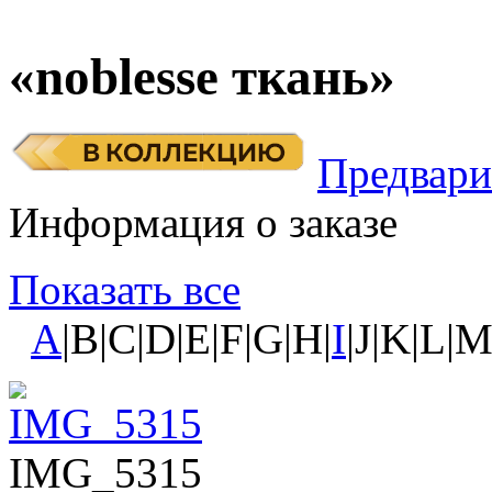
«noblesse ткань»
Предвари
Информация о заказе
Показать все
A
|B|C|D|E|F|G|H|
I
|J|K|L|
IMG_5315