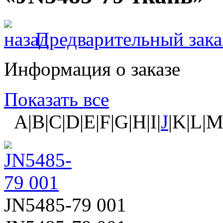
Предварительный зака
Информация о заказе
Показать все
A|B|C|D|E|F|G|H|I|
J
|K|L|M
JN5485-79 001