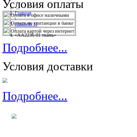
Условия оплаты
...
Главная
Оплата в офисе наличными
\
Оплата по квитанции в банке
elizabeth 11
\
Оплата картой через интернет
«AA2236-01 ткань»
Подробнее...
Условия доставки
Подробнее...