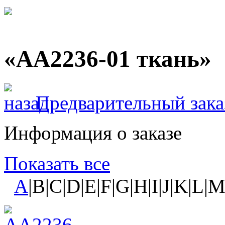
«AA2236-01 ткань»
Предварительный зака
Информация о заказе
Показать все
A
|B|C|D|E|F|G|H|I|J|K|L|