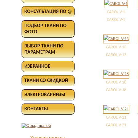
КОНСУЛЬТАЦИЯ ПО @
CAROL V-1
CAROL V-1
ПОДБОР ТКАНИ ПО
ФОТО
ВЫБОР ТКАНИ ПО
CAROL V-13
ПАРАМЕТРАМ
CAROL V-13
ИЗБРАННОЕ
ТКАНИ СО СКИДКОЙ
CAROL V-18
CAROL V-18
ЭЛЕКТРОКАРНИЗЫ
КОНТАКТЫ
CAROL V-21
CAROL V-21