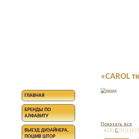
«CAROL т
ГЛАВНАЯ
БРЕНДЫ ПО
АЛФАВИТУ
Показать все
ВЫЕЗД ДИЗАЙНЕРА,
A|B|
C
|D|E|F|
ПОШИВ ШТОР