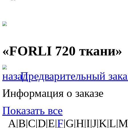
«FORLI 720 ткани»
Предварительный зака
Информация о заказе
Показать все
A|B|C|D|E|
F
|G|H|I|J|K|L|