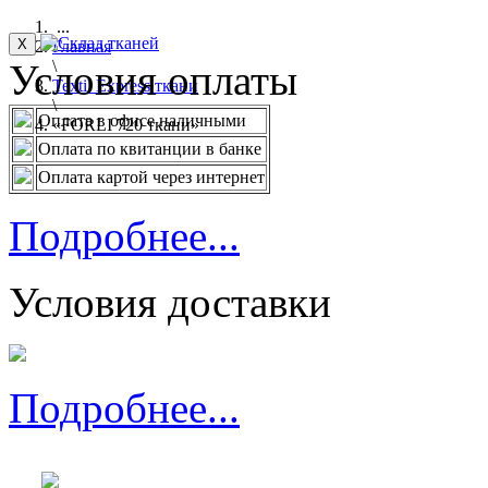
...
X
Главная
Условия оплаты
\
Textil Express ткани
\
Оплата в офисе наличными
«FORLI 720 ткани»
Оплата по квитанции в банке
Оплата картой через интернет
Подробнее...
Условия доставки
Подробнее...