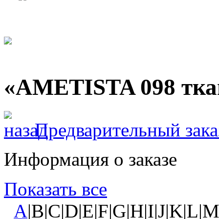
«AMETISTA 098 тка
Предварительный зака
Информация о заказе
Показать все
A
|B|C|D|E|F|G|H|I|J|K|L|