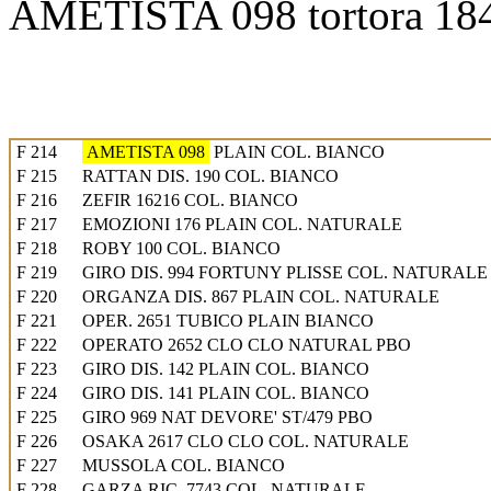
AMETISTA 098 tortora 18
F 208
OSAKA 2616 CLO CLO COL. NATURALE
F 209
OSAKA 2540 PLAIN COL. NATURALE
F 210
OPERATO 2653/Q PLAIN NATURAL
F 211
OSAKA 974 DEV PLAIN ST/478 PBO COL. NATUR
F 212
GARZA RIC. 7879 COL. BIANCO
F 213
VELO CS COL. BIANCO SPOSA
F 214
AMETISTA 098
PLAIN COL. BIANCO
F 215
RATTAN DIS. 190 COL. BIANCO
F 216
ZEFIR 16216 COL. BIANCO
F 217
EMOZIONI 176 PLAIN COL. NATURALE
F 218
ROBY 100 COL. BIANCO
F 219
GIRO DIS. 994 FORTUNY PLISSE COL. NATURALE
F 220
ORGANZA DIS. 867 PLAIN COL. NATURALE
F 221
OPER. 2651 TUBICO PLAIN BIANCO
F 222
OPERATO 2652 CLO CLO NATURAL PBO
F 223
GIRO DIS. 142 PLAIN COL. BIANCO
F 224
GIRO DIS. 141 PLAIN COL. BIANCO
F 225
GIRO 969 NAT DEVORE' ST/479 PBO
F 226
OSAKA 2617 CLO CLO COL. NATURALE
F 227
MUSSOLA COL. BIANCO
F 228
GARZA RIC. 7743 COL. NATURALE