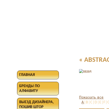
« ABSTRAC
ГЛАВНАЯ
БРЕНДЫ ПО
АЛФАВИТУ
Показать все
ВЫЕЗД ДИЗАЙНЕРА,
A
|B|C|D|E|F|
ПОШИВ ШТОР