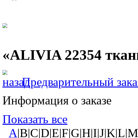
«ALIVIA 22354 ткан
Предварительный зака
Информация о заказе
Показать все
A
|B|C|D|E|F|G|H|I|J|K|L|