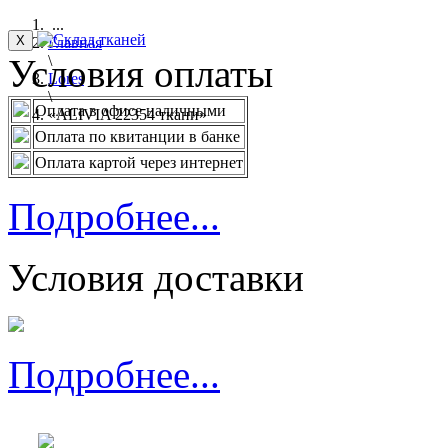
...
X
Главная
Условия оплаты
\
Lores
\
Оплата в офисе наличными
«ALIVIA 22354 ткани»
Оплата по квитанции в банке
Оплата картой через интернет
Подробнее...
Условия доставки
Подробнее...