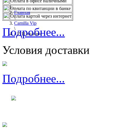
Оплата в офисе наличными
...
Оплата по квитанции в банке
Главная
Оплата картой через интернет
\
Camilla Vip
Подробнее...
\
«3511 ткани»
Условия доставки
Подробнее...