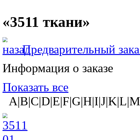
«3511 ткани»
Предварительный зака
Информация о заказе
Показать все
A|B|C|D|E|F|G|H|I|J|K|L|M