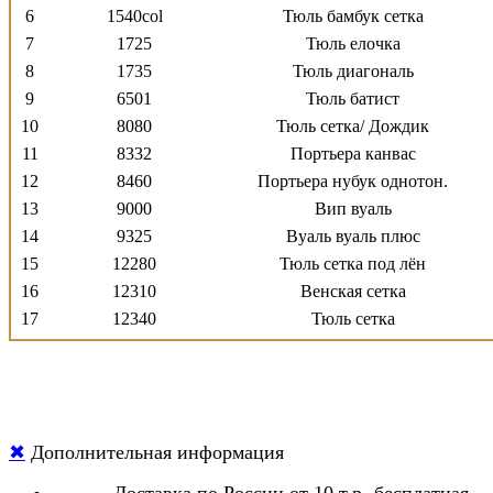
6
1540col
Тюль бамбук сетка
7
1725
Тюль елочка
8
1735
Тюль диагональ
9
6501
Тюль батист
10
8080
Тюль сетка/ Дождик
11
8332
Портьера канвас
12
8460
Портьера нубук однотон.
13
9000
Вип вуаль
14
9325
Вуаль вуаль плюс
15
12280
Тюль сетка под лён
16
12310
Венская сетка
17
12340
Тюль сетка
18
12345
Тюль элит сетка
19
12430
Тюль лен/ Дождик
20
17360
Тюль фолдет лен-батист
21
18152
Тюль классик канвас
✖
Дополнительная информация
22
21718
Тюль антикоготь
23
2545
Шёлк вуаль
— Доставка по России от 10 т.р.-бесплатная