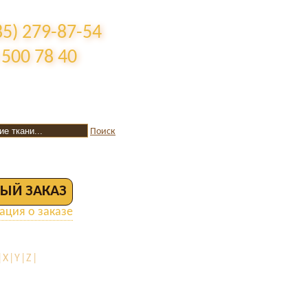
85) 279-87-54
 500 78 40
Поиск
ЫЙ ЗАКАЗ
ция о заказе
X|Y|Z|