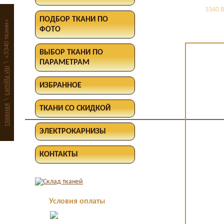
3340 
ПОДБОР ТКАНИ ПО
«3340 ткани»
ФОТО
ВЫБОР ТКАНИ ПО
ПАРАМЕТРАМ
\
camilla vip
ИЗБРАННОЕ
\
главная
ТКАНИ СО СКИДКОЙ
ЭЛЕКТРОКАРНИЗЫ
КОНТАКТЫ
Условия оплаты
Оплата в офисе
наличными