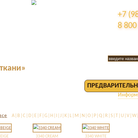
+7 (9
8 800
 ткани»
ПРЕДВАРИТЕЛЬН
Информа
все
A|B|C|D|E|F|G|H|I|J|K|L|M|N|O|P|Q|R|S|T|U|V|W|
BEIGE
3340 CREAM
3340 WHITE