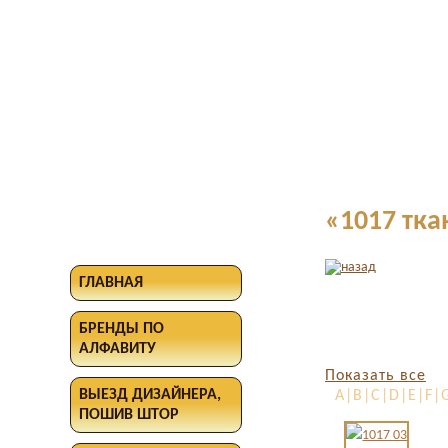
«1017 тка
ГЛАВНАЯ
БРЕНДЫ ПО
АЛФАВИТУ
Показать все
ВЫЕЗД ДИЗАЙНЕРА,
A|B|C|D|E|F|G
ПОШИВ ШТОР