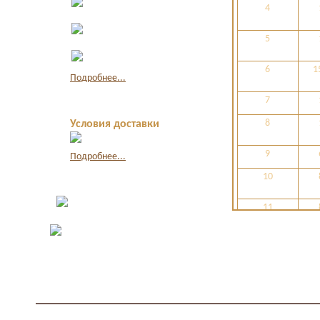
4
наличными
Оплата по
квитанции в банке
5
Оплата картой
через интернет
6
1
Подробнее...
7
8
Условия доставки
9
Подробнее...
10
11
12
13
14