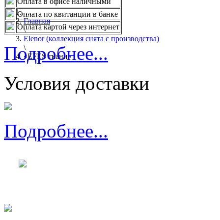
Оплата в офисе наличными
...
Оплата по квитанции в банке
Главная
Оплата картой через интернет
\
Elenor (коллекция снята с производства)
Подробнее...
\
«EFES ткани»
Условия доставки
Подробнее...