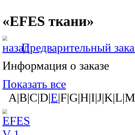
«EFES ткани»
Предварительный зака
Информация о заказе
Показать все
A|B|C|D|
E
|F|G|H|I|J|K|L|