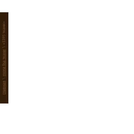
«1395 ткани»
\
mona lisa ткани
\
главная