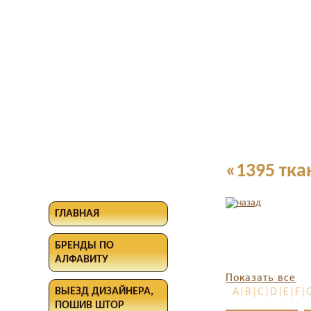
«1395 тка
ГЛАВНАЯ
БРЕНДЫ ПО
АЛФАВИТУ
Показать все
ВЫЕЗД ДИЗАЙНЕРА,
A|B|C|D|E|F|G
ПОШИВ ШТОР