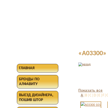
«A03300» 
ГЛАВНАЯ
БРЕНДЫ ПО
АЛФАВИТУ
Показать все
ВЫЕЗД ДИЗАЙНЕРА,
A
|B|C|D|E|F|
ПОШИВ ШТОР