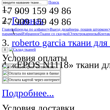
Поиск
...
+7 909 159 49 86
Главная
+7 909 159 49 86
\
Главная
Бренды по алфавиту
Выезд дизайнера, пошив штор
конс
параметрам
Избранное
Ткани со скидкой
Электрокарнизы
Конта
roberto garсia ткани дл
X
\
Условия оплаты
«EPOS N1118» ткани д
Оплата в офисе наличными
Оплата по квитанции в банке
Оплата картой через интернет
Подробнее...
Условия доставки