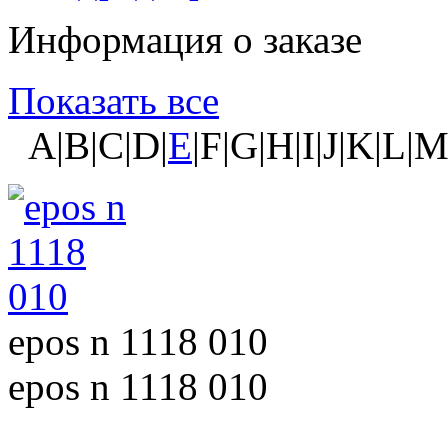
Информация о заказе
Показать все
A|B|C|D|
E
|F|G|H|I|J|K|L|
epos n 1118 010
epos n 1118 010