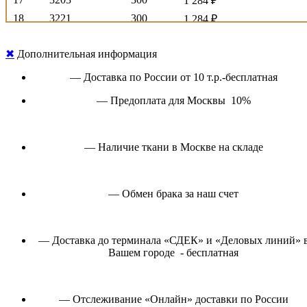
1 284 ₽
18
3221
300
1 284 ₽
19
3814
300
1 485 ₽
✖
Дополнительная информация
20
122006
160
3 555 ₽
21
155001
300
4 995 ₽
— Доставка по России от 10 т.р.-бесплатная
22
202001
300
4 470 ₽
— Предоплата для Москвы 10%
23
204001
160
3 255 ₽
24
206001
300
7 350 ₽
— Наличие ткани в Москве на складе
25
207001
300
4 065 ₽
26
905001
160
2 850 ₽
— Обмен брака за наш счет
V I N C E N Z O C O L L E C T I O N
ДИЗАЙН
Ширина см.
— Доставка до терминала «СДЕК» и «Деловых линий» 
27
B 50070
300
6 090 ₽
Вашем городе - бесплатная
28
B 50224
290
6 660 ₽
29
B 50225
290
6 473 ₽
— Отслеживание «Онлайн» доставки по России
30
B 9102
300
4 995 ₽