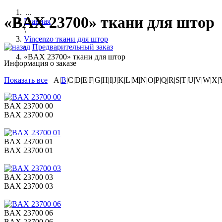
...
«BAX 23700» ткани для штор
Главная
\
Vincenzo ткани для штор
Предварительный заказ
\
«BAX 23700» ткани для штор
Информация о заказе
Показать все
A|
B
|C|D|E|F|G|H|I|J|K|L|M|N|O|P|Q|R|S|T|U|V|W|X|
BAX 23700 00
BAX 23700 00
BAX 23700 01
BAX 23700 01
BAX 23700 03
BAX 23700 03
BAX 23700 06
BAX 23700 06