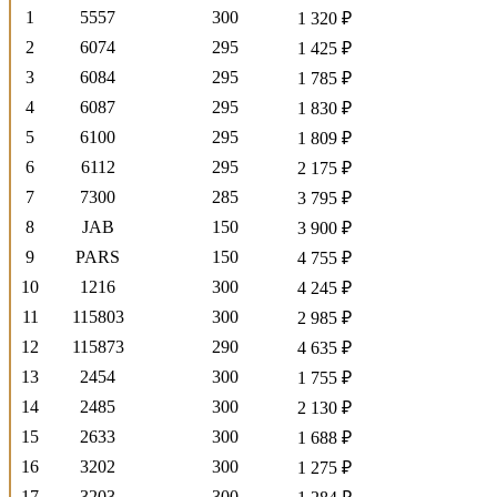
1
5557
300
1 320 ₽
2
6074
295
1 425 ₽
3
6084
295
1 785 ₽
4
6087
295
1 830 ₽
5
6100
295
1 809 ₽
6
6112
295
2 175 ₽
7
7300
285
3 795 ₽
8
JAB
150
3 900 ₽
9
PARS
150
4 755 ₽
10
1216
300
4 245 ₽
11
115803
300
2 985 ₽
12
115873
290
4 635 ₽
13
2454
300
1 755 ₽
14
2485
300
2 130 ₽
15
2633
300
1 688 ₽
16
3202
300
1 275 ₽
17
3203
300